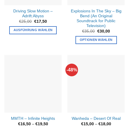
Driving Slow Motion –
Explosions In The Sky – Big
Adrift:Abyss
Bend (An Original
Soundtrack for Public
Ursprünglicher
Aktueller
€
25,00
€
17,50
Preis
Preis
Television)
war:
ist:
AUSFÜHRUNG WÄHLEN
Ursprünglicher
Aktueller
€
35,00
€
30,00
€25,00
€17,50.
Preis
Preis
Dieses
war:
ist:
OPTIONEN WÄHLEN
€35,00
€30,00.
Produkt
weist
mehrere
Varianten
auf.
-48%
Die
Optionen
können
auf
der
Produktseite
gewählt
werden
MMTH – Infinite Heights
Wanheda – Desert Of Real
Preisspanne:
Preisspan
€
16,50
–
€
19,50
€
15,00
–
€
18,00
€16,50
€15,00