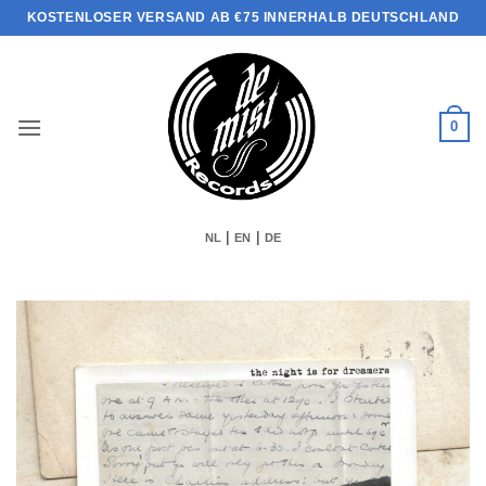
Zum
KOSTENLOSER VERSAND AB €75 INNERHALB DEUTSCHLAND
Inhalt
springen
0
|
|
NL
EN
DE