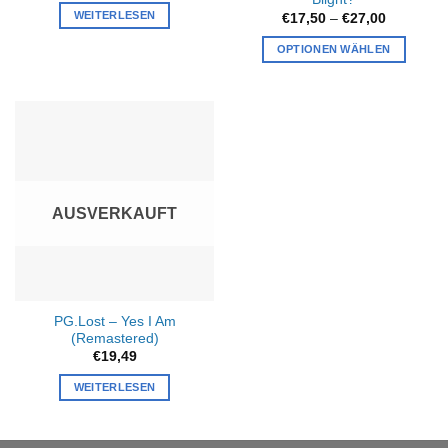
WEITERLESEN
Preisspan
€
17,50
–
€
27,00
€17,50
bis
OPTIONEN WÄHLEN
€27,00
Dieses
Produkt
weist
mehrere
Varianten
auf.
Die
AUSVERKAUFT
Optionen
können
auf
der
Produktseite
PG.Lost – Yes I Am
gewählt
(Remastered)
werden
€
19,49
WEITERLESEN