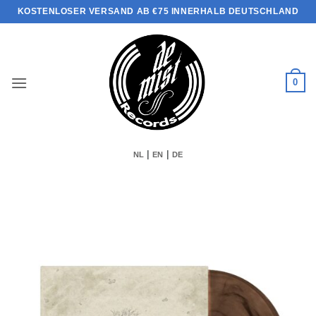
Zum
KOSTENLOSER VERSAND AB €75 INNERHALB DEUTSCHLAND
Inhalt
springen
0
|
|
NL
EN
DE