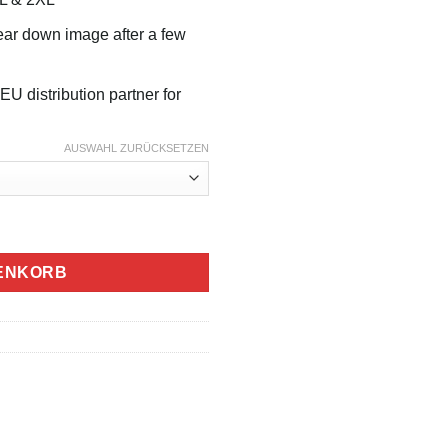
wear down image after a few
EU distribution partner for
AUSWAHL ZURÜCKSETZEN
ENKORB