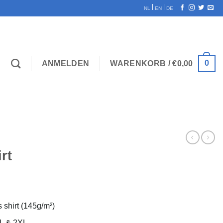
|
|
NL
EN
DE
0
ANMELDEN
WARENKORB /
€
0,00
rt
 shirt (145g/m²)
XL & 2XL