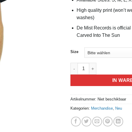
High quality print (won’t 
washes)
De Mist Records is official 
Carved Into The Sun
Size
Silent Tower Shirt Anzahl
IN WAR
Artikelnummer:
Niet beschikbaar
Kategorien:
Merchandise
,
Neu