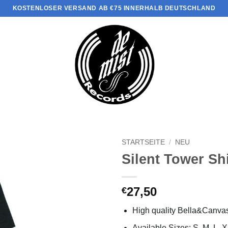
KOSTENLOSER VERSAND AB €75 INNERHALB DEUTSCHLAND
STARTSEITE
/
NEU
Silent Tower Shi
27,50
€
High quality Bella&Canvas
Available Sizes: S, M, L, 