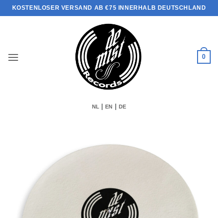
Zum
KOSTENLOSER VERSAND AB €75 INNERHALB DEUTSCHLAND
Inhalt
springen
0
|
|
NL
EN
DE