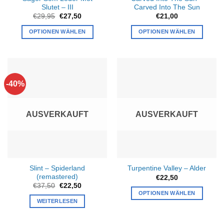
Slutet – III
Carved Into The Sun
Ursprünglicher
Aktueller
€
29,95
€
27,50
€
21,00
Preis
Preis
war:
ist:
OPTIONEN WÄHLEN
OPTIONEN WÄHLEN
€29,95
€27,50.
-40%
AUSVERKAUFT
AUSVERKAUFT
Slint – Spiderland
Turpentine Valley – Alder
(remastered)
€
22,50
Ursprünglicher
Aktueller
€
37,50
€
22,50
Preis
Preis
OPTIONEN WÄHLEN
war:
ist:
WEITERLESEN
€37,50
€22,50.