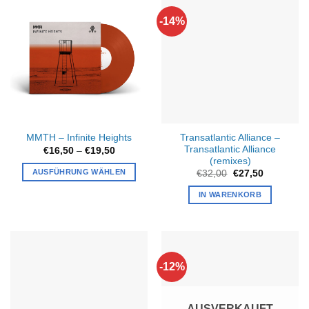
-14%
Transatlantic Alliance –
MMTH – Infinite Heights
Transatlantic Alliance
Preisspanne:
€
16,50
–
€
19,50
€16,50
(remixes)
bis
AUSFÜHRUNG WÄHLEN
Ursprünglicher
Aktueller
€
32,00
€
27,50
€19,50
Preis
Preis
Dieses
war:
ist:
IN WARENKORB
€32,00
€27,50.
Produkt
weist
mehrere
Varianten
auf.
-12%
Die
Optionen
können
AUSVERKAUFT