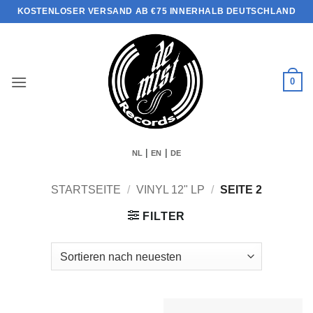
Zum
KOSTENLOSER VERSAND AB €75 INNERHALB DEUTSCHLAND
Inhalt
springen
0
|
|
NL
EN
DE
STARTSEITE
/
VINYL 12" LP
/
SEITE 2
FILTER