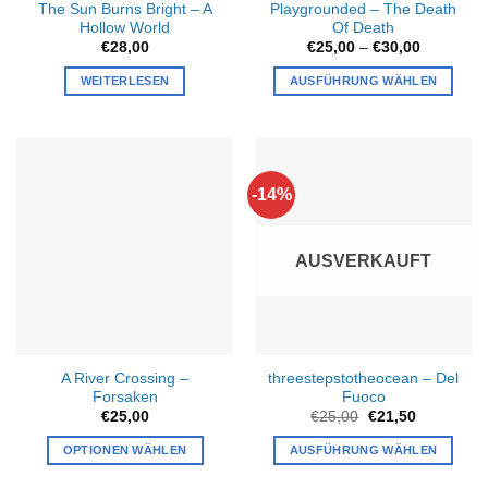
The Sun Burns Bright – A
Playgrounded – The Death
Hollow World
Of Death
Preisspan
€
28,00
€
25,00
–
€
30,00
€25,00
bis
WEITERLESEN
AUSFÜHRUNG WÄHLEN
€30,00
Dieses
Produkt
weist
mehrere
-14%
Varianten
auf.
Die
AUSVERKAUFT
Optionen
können
auf
der
Produktseite
A River Crossing –
threestepstotheocean – Del
gewählt
Forsaken
Fuoco
werden
Ursprünglicher
Aktueller
€
25,00
€
25,00
€
21,50
Preis
Preis
war:
ist:
OPTIONEN WÄHLEN
AUSFÜHRUNG WÄHLEN
€25,00
€21,50.
Dieses