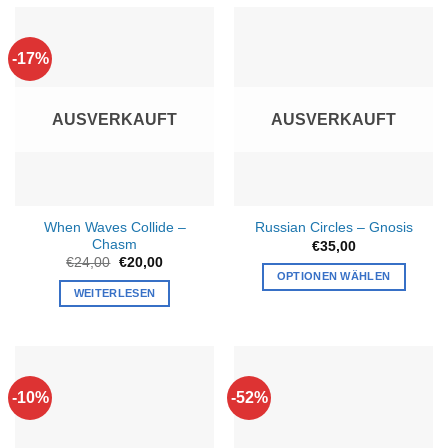
-17%
AUSVERKAUFT
AUSVERKAUFT
When Waves Collide –
Russian Circles – Gnosis
Chasm
€
35,00
Ursprünglicher
Aktueller
€
24,00
€
20,00
Preis
Preis
OPTIONEN WÄHLEN
war:
ist:
WEITERLESEN
€24,00
€20,00.
-10%
-52%