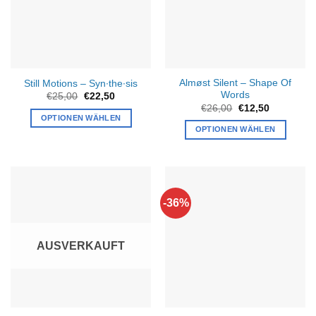
Almøst Silent – Shape Of
Still Motions – Syn∙the∙sis
Words
Ursprünglicher
Aktueller
€
25,00
€
22,50
Preis
Preis
Ursprünglicher
Aktueller
€
26,00
€
12,50
war:
ist:
Preis
Preis
OPTIONEN WÄHLEN
€25,00
€22,50.
war:
ist:
OPTIONEN WÄHLEN
€26,00
€12,50.
-36%
AUSVERKAUFT