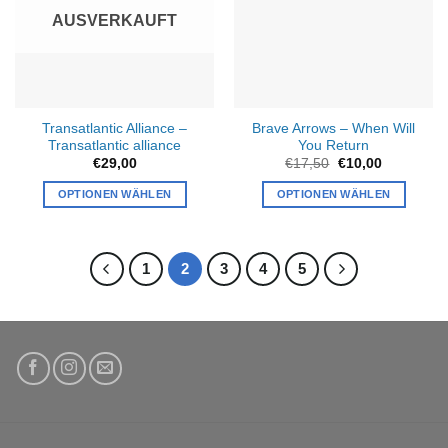
Die
Optionen
AUSVERKAUFT
Optionen
können
können
auf
auf
der
der
Produktseite
Produktseite
gewählt
Transatlantic Alliance –
Brave Arrows – When Will
gewählt
werden
Transatlantic alliance
You Return
werden
Ursprünglicher
Aktueller
€
29,00
€
17,50
€
10,00
Preis
Preis
war:
ist:
OPTIONEN WÄHLEN
OPTIONEN WÄHLEN
€17,50
€10,00.
1
2
3
4
5