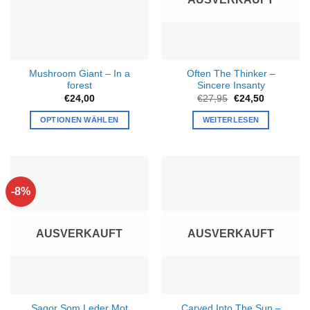
auf
der
Produktseite
gewählt
werden
Mushroom Giant – In a
Often The Thinker –
forest
Sincere Insanty
Ursprünglicher
Aktueller
€
24,00
€
27,95
€
24,50
Preis
Preis
war:
ist:
OPTIONEN WÄHLEN
WEITERLESEN
€27,95
€24,50.
-8%
AUSVERKAUFT
AUSVERKAUFT
Sagor Som Leder Mot
Carved Into The Sun –