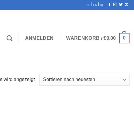
|
|
NL
EN
DE
0
ANMELDEN
WARENKORB /
€
0,00
s wird angezeigt