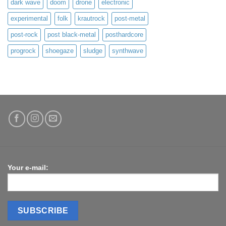
dark wave
doom
drone
electronic
experimental
folk
krautrock
post-metal
post-rock
post black-metal
posthardcore
progrock
shoegaze
sludge
synthwave
Your e-mail: