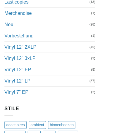
Last copies
(13)
Merchandise
(1)
Neu
(28)
Vorbestellung
(1)
Vinyl 12" 2XLP
(45)
Vinyl 12" 3xLP
(3)
Vinyl 12" EP
(5)
Vinyl 12" LP
(87)
Vinyl 7" EP
(2)
STILE
accesoires
ambient
binnenhoezen