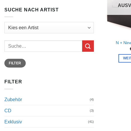
AUS
SUCHE NACH ARTIST
N + Nin
Suchen:
WEI
Min.
Max.
FILTER
Preis
Preis
FILTER
Zubehör
(4)
CD
(3)
Exklusiv
(41)