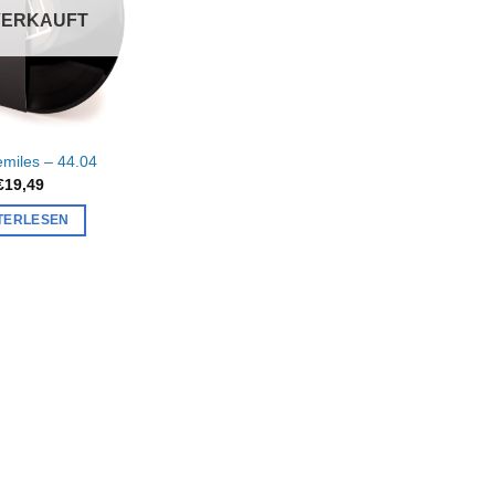
VERKAUFT
emiles – 44.04
€
19,49
TERLESEN