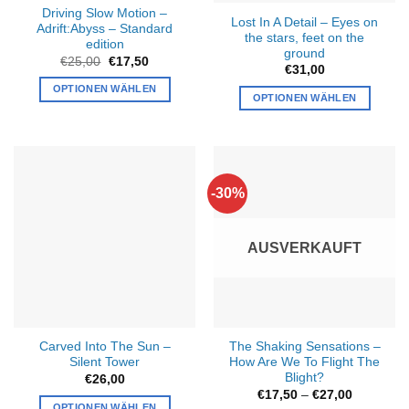
Driving Slow Motion –
Lost In A Detail – Eyes on
Adrift:Abyss
–
Standard
the stars, feet on the
edition
ground
Ursprünglicher
Aktueller
€
25,00
€
17,50
€
31,00
Preis
Preis
war:
ist:
OPTIONEN WÄHLEN
€25,00
€17,50.
OPTIONEN WÄHLEN
-30%
AUSVERKAUFT
Carved Into The Sun –
The Shaking Sensations –
Silent Tower
How Are We To Flight The
Blight?
€
26,00
Preisspan
€
17,50
–
€
27,00
€17,50
OPTIONEN WÄHLEN