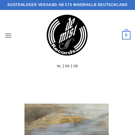
Zum
KOSTENLOSER VERSAND AB €75 INNERHALB DEUTSCHLAND
Inhalt
springen
0
|
|
NL
EN
DE