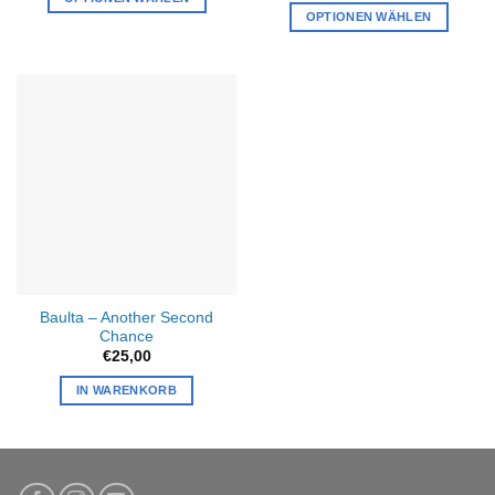
bis
OPTIONEN WÄHLEN
€27,00
Dieses
Produkt
weist
mehrere
Varianten
auf.
Die
Optionen
können
auf
der
Produktseite
Baulta – Another Second
gewählt
Chance
werden
€
25,00
IN WARENKORB