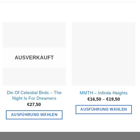
AUSVERKAUFT
Din Of Celestial Birds – The
MMTH – Infinite Heights
Night Is For Dreamers
Preisspan
€
16,50
–
€
19,50
€16,50
€
27,50
bis
AUSFÜHRUNG WÄHLEN
€19,50
AUSFÜHRUNG WÄHLEN
Dieses
Dieses
Produkt
Produkt
weist
weist
mehrere