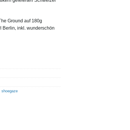
tikern gefeierten Schweizer
The Ground auf 180g
l Berlin, inkl. wunderschön
,
shoegaze