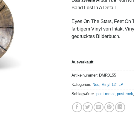
Das zweite Album der von Kri
Band Lost In A Detail.
Eyes On The Stars, Feet On 
farbigem Vinyl von Intakt Viny
gedrucktes Bilderbuch.
Ausverkauft
Artikelnummer:
DMR0155
Kategorien:
Neu
,
Vinyl 12" LP
Schlagwörter:
post-metal
,
post-rock