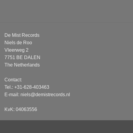
mehrere
Varianten
Varianten
auf.
auf.
Die
Die
Optionen
Optionen
können
De Mist Records
können
auf
Niels de Roo
auf
der
Vleerweg 2
der
Produktseite
7751 BE DALEN
Produktseite
gewählt
The Netherlands
gewählt
werden
werden
Contact:
Tel.: +31-628-403463
E-mail:
niels@demistrecords.nl
KvK: 04063556