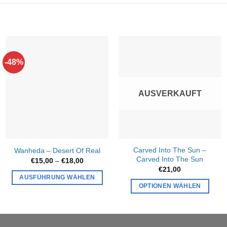
-48%
AUSVERKAUFT
Carved Into The Sun –
Wanheda – Desert Of Real
Carved Into The Sun
Preisspanne:
€
15,00
–
€
18,00
€15,00
€
21,00
bis
AUSFÜHRUNG WÄHLEN
€18,00
OPTIONEN WÄHLEN
Dieses
Produkt
weist
mehrere