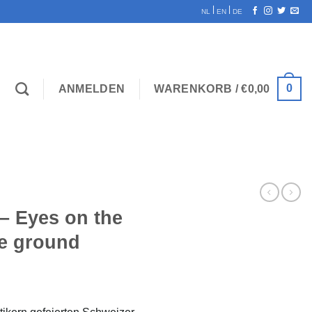
|
|
NL
EN
DE
0
ANMELDEN
WARENKORB /
€
0,00
 – Eyes on the
he ground