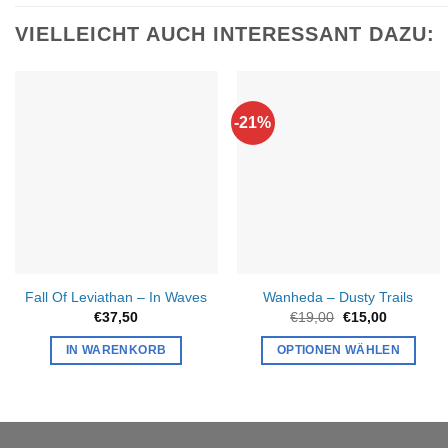
VIELLEICHT AUCH INTERESSANT DAZU:
-21%
Fall Of Leviathan – In Waves
Wanheda – Dusty Trails
Ursprünglicher
Aktueller
€
37,50
€
19,00
€
15,00
Preis
Preis
war:
ist:
IN WARENKORB
OPTIONEN WÄHLEN
€19,00
€15,00.