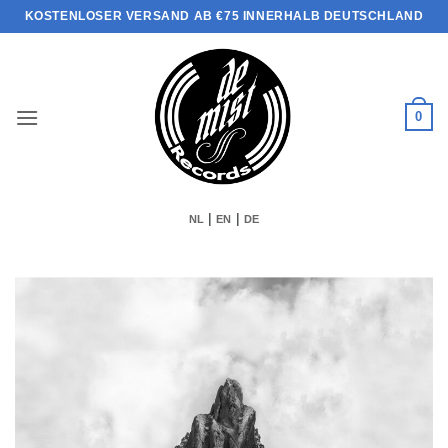
Zum
KOSTENLOSER VERSAND AB €75 INNERHALB DEUTSCHLAND
Inhalt
springen
0
|
|
NL
EN
DE