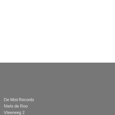
De Mist Records
Niels de Roo
Vleerweg 2