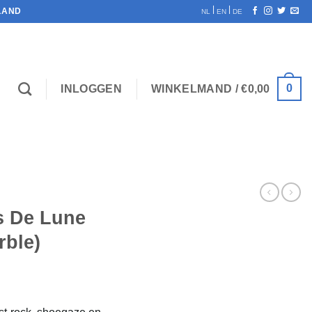
|
|
LAND
NL
EN
DE
0
INLOGGEN
WINKELMAND /
€
0,00
es De Lune
rble)