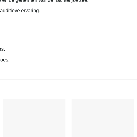
 en de geheimen van de nachtelijke zee.
auditieve ervaring.
es.
oes.