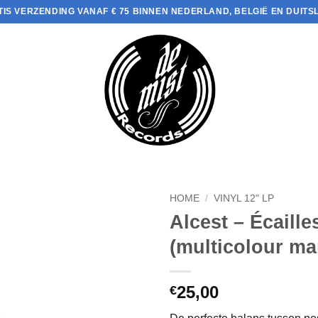
TIS VERZENDING VANAF € 75 BINNEN NEDERLAND, BELGIË EN DUITS
HOME
/
VINYL 12" LP
Alcest – Écaill
(multicolour ma
25,00
€