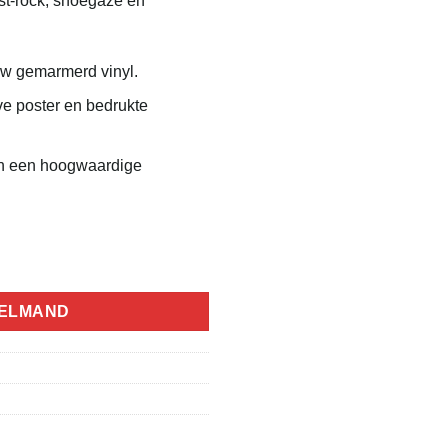
st-rock, shoegaze en
uw gemarmerd vinyl.
ve poster en bedrukte
n een hoogwaardige
icolour marble) aantal
KELMAND