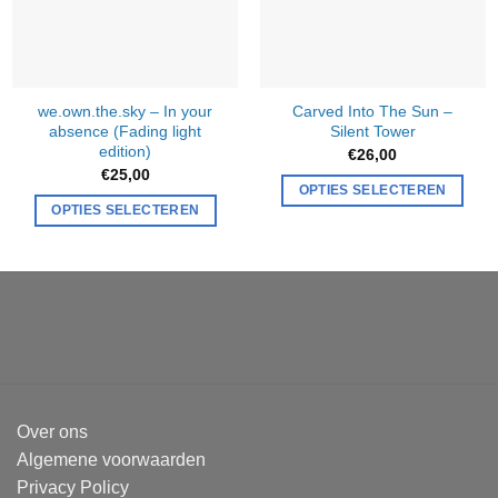
we.own.the.sky – In your
Carved Into The Sun –
absence (Fading light
Silent Tower
edition)
e:
€
26,00
€
25,00
OPTIES SELECTEREN
OPTIES SELECTEREN
Over ons
Algemene voorwaarden
Privacy Policy