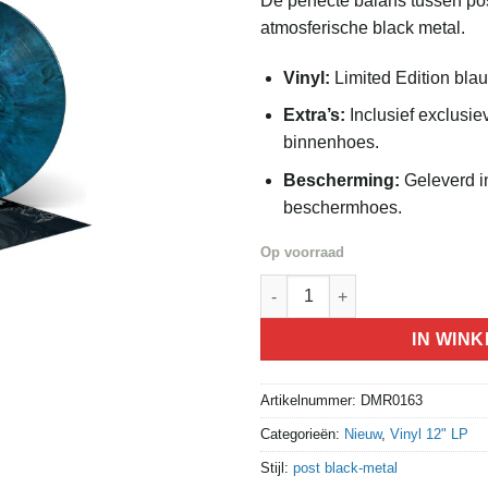
De perfecte balans tussen po
atmosferische black metal.
Vinyl:
Limited Edition bla
Extra’s:
Inclusief exclusie
binnenhoes.
Bescherming:
Geleverd i
beschermhoes.
Op voorraad
Alcest - Écailles De Lune (mult
IN WIN
Artikelnummer:
DMR0163
Categorieën:
Nieuw
,
Vinyl 12" LP
Stijl:
post black-metal