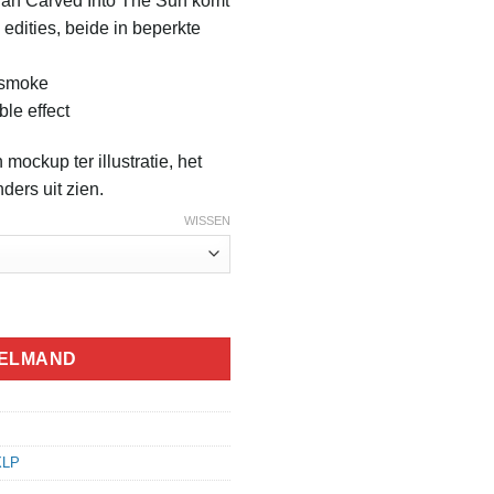
van Carved Into The Sun komt
 edities, beide in beperkte
0.
 smoke
le effect
 mockup ter illustratie, het
ders uit zien.
WISSEN
h Fell Away aantal
KELMAND
XLP