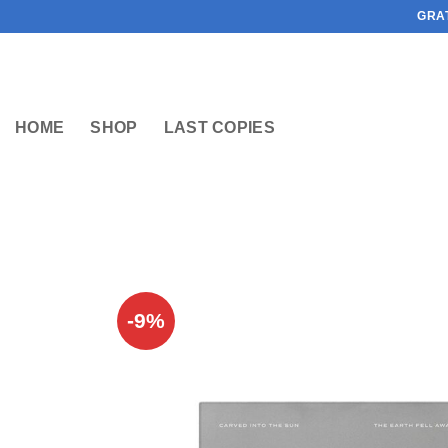
Ga
GRA
naar
inhoud
HOME
SHOP
LAST COPIES
-9%