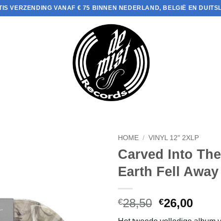
TIS VERZENDING VANAF € 75 BINNEN NEDERLAND, BELGIË EN DUITS
HOME
/
VINYL 12" 2XLP
Carved Into Th
Earth Fell Away
Oorspronke
Huid
28,50
26,00
€
€
prijs
prijs