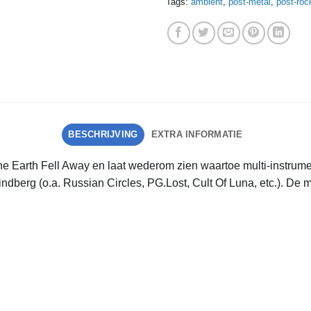
Tags:
ambient
,
post-metal
,
post-roc
BESCHRIJVING
EXTRA INFORMATIE
arth Fell Away en laat wederom zien waartoe multi-instrumentali
dberg (o.a. Russian Circles, PG.Lost, Cult Of Luna, etc.). De