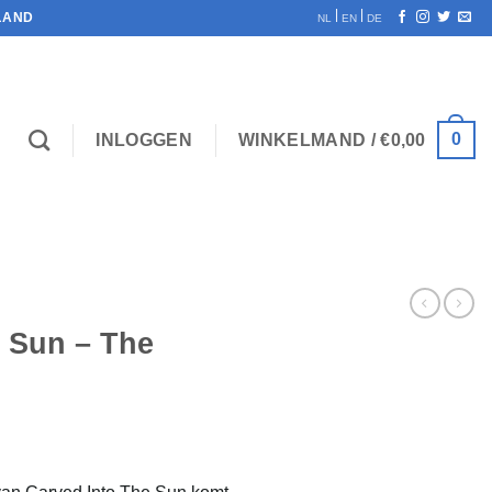
|
|
LAND
NL
EN
DE
0
INLOGGEN
WINKELMAND /
€
0,00
e Sun – The
lijke
ige