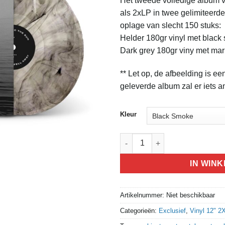
Het tweede volledige album 
was:
is:
als 2xLP in twee gelimiteerde
€28,50.
€26,0
oplage van slecht 150 stuks:
Helder 180gr vinyl met black
Dark grey 180gr viny met marb
** Let op, de afbeelding is een
geleverde album zal er iets an
Kleur
Carved Into The Sun - The Eart
IN WIN
Artikelnummer:
Niet beschikbaar
Categorieën:
Exclusief
,
Vinyl 12" 2