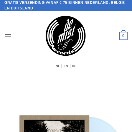
GRATIS VERZENDING VANAF € 75 BINNEN NEDERLAND, BELGIË
Ga
EN DUITSLAND
naar
inhoud
0
|
|
NL
EN
DE