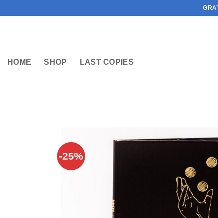
Ga
GRA
naar
inhoud
HOME
SHOP
LAST COPIES
-25%