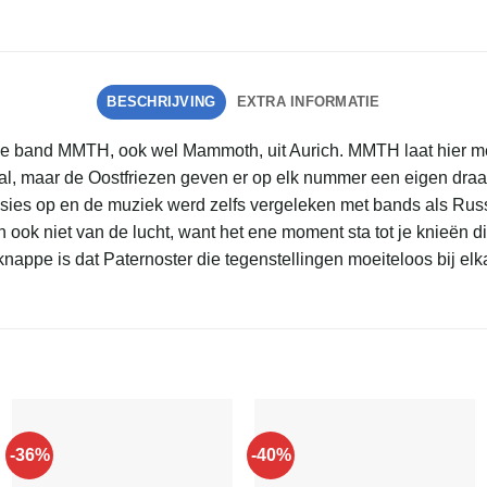
BESCHRIJVING
EXTRA INFORMATIE
se band MMTH, ook wel Mammoth, uit Aurich. MMTH laat hier me
l, maar de Oostfriezen geven er op elk nummer een eigen draai
ies op en de muziek werd zelfs vergeleken met bands als Russ
jn ook niet van de lucht, want het ene moment sta tot je knieën 
t knappe is dat Paternoster die tegenstellingen moeiteloos bij e
-36%
-40%