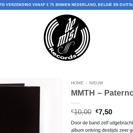
TIS VERZENDING VANAF € 75 BINNEN NEDERLAND, BELGIË EN DUITS
HOME
/
NIEUW
MMTH – Paterno
Oorspronke
Huidi
10,00
7,50
€
€
prijs
prijs
Door de band zelf uitgebrach
was:
is:
album ontving destijds zeer 
€10,00.
€7,50.