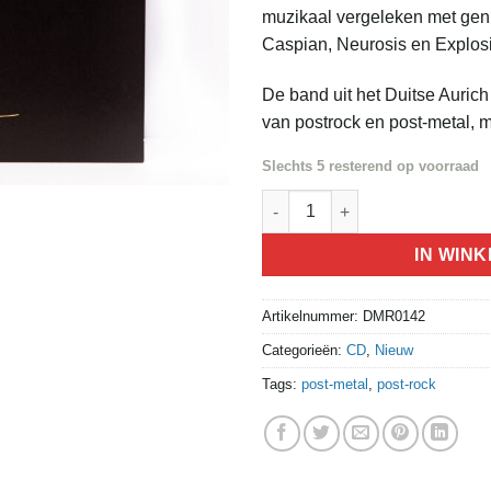
muzikaal vergeleken met gen
Caspian, Neurosis en Explosi
De band uit het Duitse Auric
van postrock en post-metal, 
Slechts 5 resterend op voorraad
MMTH - Paternoster - CD aanta
IN WIN
Artikelnummer:
DMR0142
Categorieën:
CD
,
Nieuw
Tags:
post-metal
,
post-rock