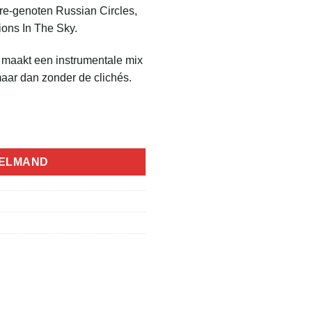
re-genoten Russian Circles,
ons In The Sky.
h maakt een instrumentale mix
maar dan zonder de clichés.
l
KELMAND