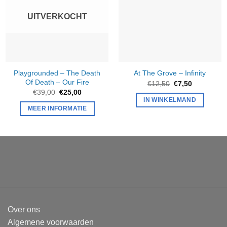
UITVERKOCHT
Playgrounded – The Death
At The Grove – Infinity
Of Death
–
Our Fire
Oorspronkelijke
Huidige
€
12,50
€
7,50
prijs
prijs
Oorspronkelijke
Huidige
€
39,00
€
25,00
was:
is:
prijs
prijs
IN WINKELMAND
€12,50.
€7,50.
was:
is:
MEER INFORMATIE
€39,00.
€25,00.
Over ons
Algemene voorwaarden