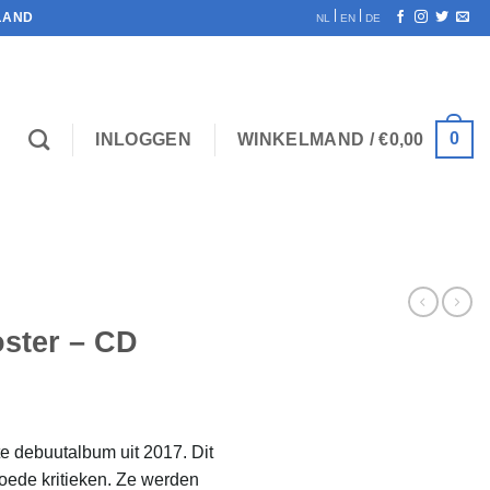
|
|
LAND
NL
EN
DE
0
INLOGGEN
WINKELMAND /
€
0,00
ster – CD
lijke
ge
te debuutalbum uit 2017. Dit
goede kritieken. Ze werden