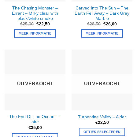
The Chasing Monster –
Carved Into The Sun – The
Errant
–
Milky clear with
Earth Fell Away
–
Dark Grey
black/white smoke
Marble
Oorspronkelijke
Huidige
Oorspronkelijke
Huidige
€
25,00
€
22,50
€
28,50
€
26,00
prijs
prijs
prijs
prijs
was:
is:
was:
is:
MEER INFORMATIE
MEER INFORMATIE
€25,00.
€22,50.
€28,50.
€26,00.
UITVERKOCHT
UITVERKOCHT
The End Of The Ocean – -
Turpentine Valley – Alder
aire
€
22,50
€
35,00
OPTIES SELECTEREN
OPTIES SELECTEREN