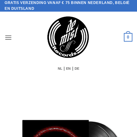
GRATIS VERZENDING VANAF € 75 BINNEN NEDERLAND, BELGIË
Ga
EN DUITSLAND
naar
inhoud
0
|
|
NL
EN
DE