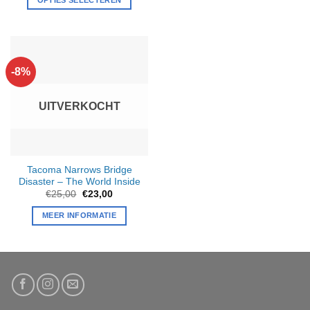
-8%
UITVERKOCHT
Tacoma Narrows Bridge
Disaster – The World Inside
Oorspronkelijke
Huidige
€
25,00
€
23,00
prijs
prijs
was:
is:
MEER INFORMATIE
€25,00.
€23,00.