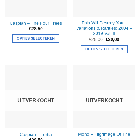
This Will Destroy You –
Caspian – The Four Trees
Variations & Rarities: 2004 –
€
28,50
2019 Vol. II
OPTIES SELECTEREN
Oorspronkelijke
Huidige
€
25,00
€
20,00
prijs
prijs
was:
is:
OPTIES SELECTEREN
€25,00.
€20,00.
UITVERKOCHT
UITVERKOCHT
Mono – Pilgrimage Of The
Caspian – Tertia
Soul