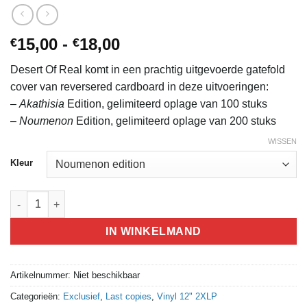
Prijsklasse:
15,00
-
18,00
€
€
€15,00
Desert Of Real komt in een prachtig uitgevoerde gatefold
tot
cover van reversered cardboard in deze uitvoeringen:
€18,00
–
Akathisia
Edition, gelimiteerd oplage van 100 stuks
–
Noumenon
Edition, gelimiteerd oplage van 200 stuks
WISSEN
Kleur
Wanheda - Desert Of Real aantal
IN WINKELMAND
Artikelnummer:
Niet beschikbaar
Categorieën:
Exclusief
,
Last copies
,
Vinyl 12" 2XLP