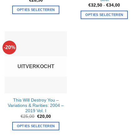
€
28,50
Prijsklass
€
32,50
-
€
34,00
€32,50
OPTIES SELECTEREN
tot
OPTIES SELECTEREN
€34,00
Dit
product
heeft
meerdere
-20%
variaties.
Deze
optie
UITVERKOCHT
kan
gekozen
worden
op
de
This Will Destroy You –
productpagina
Variations & Rarities: 2004 –
2019 Vol. I
Oorspronkelijke
Huidige
€
25,00
€
20,00
prijs
prijs
was:
is:
OPTIES SELECTEREN
€25,00.
€20,00.