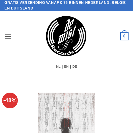
GRATIS VERZENDING VANAF € 75 BINNEN NEDERLAND, BELGIË
Ga
EN DUITSLAND
naar
inhoud
0
|
|
NL
EN
DE
-48%