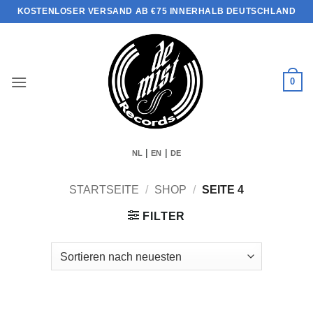
Zum
KOSTENLOSER VERSAND AB €75 INNERHALB DEUTSCHLAND
Inhalt
springen
0
|
|
NL
EN
DE
STARTSEITE
/
SHOP
/
SEITE 4
FILTER