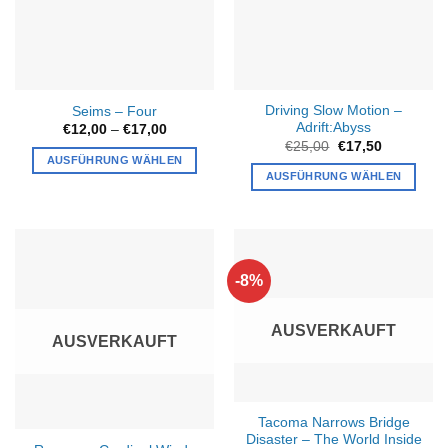
Optionen
können
auf
der
Produktseite
Driving Slow Motion –
Seims – Four
gewählt
Adrift:Abyss
Preisspanne:
€
12,00
–
€
17,00
werden
€12,00
Ursprünglicher
Aktueller
€
25,00
€
17,50
bis
Preis
Preis
AUSFÜHRUNG WÄHLEN
€17,00
war:
ist:
AUSFÜHRUNG WÄHLEN
Dieses
€25,00
€17,50.
Dieses
Produkt
Produkt
weist
weist
mehrere
mehrere
Varianten
-8%
Varianten
auf.
auf.
Die
Die
AUSVERKAUFT
Optionen
AUSVERKAUFT
Optionen
können
können
auf
auf
der
der
Produktseite
Tacoma Narrows Bridge
Produktseite
gewählt
Disaster – The World Inside