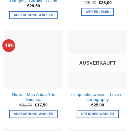
Ranges – Cardinal Winds
gewählt
werden
Ursprünglicher
Aktueller
€
25,00
€
23,00
€
29,50
Preis
Preis
werden
war:
ist:
WEITERLESEN
€25,00
€23,00.
AUSFÜHRUNG WÄHLEN
Dieses
Produkt
weist
mehrere
-19%
Varianten
auf.
Die
AUSVERKAUFT
Optionen
können
auf
der
Produktseite
Horte – Maa Antaa Yön
sleepmakeswaves – Love of
gewählt
Vaientaa
cartography
werden
Ursprünglicher
Aktueller
€
21,50
€
17,50
€
25,00
Preis
Preis
war:
ist:
AUSFÜHRUNG WÄHLEN
OPTIONEN WÄHLEN
€21,50
€17,50.
Dieses
Produkt