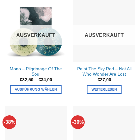
AUSVERKAUFT
AUSVERKAUFT
Mono – Pilgrimage Of The
Paint The Sky Red – Not All
Soul
Who Wonder Are Lost
Preisspanne:
€
32,50
–
€
34,00
€
27,00
€32,50
bis
AUSFÜHRUNG WÄHLEN
WEITERLESEN
€34,00
Dieses
Produkt
weist
mehrere
-38%
-30%
Varianten
auf.
Die