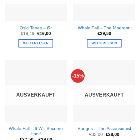
Oslo Tapes – Ør
Whale Fall – The Madrean
Ursprünglicher
Aktueller
€
19,49
€
16,00
€
29,50
Preis
Preis
war:
ist:
WEITERLESEN
WEITERLESEN
€19,49
€16,00.
-15%
AUSVERKAUFT
AUSVERKAUFT
Whale Fall – It Will Become
Ranges – The Ascensionist
Itself
Ursprünglicher
Aktueller
€
33,00
€
28,00
Preis
Preis
Preisspanne:
€
27,50
–
€
29,00