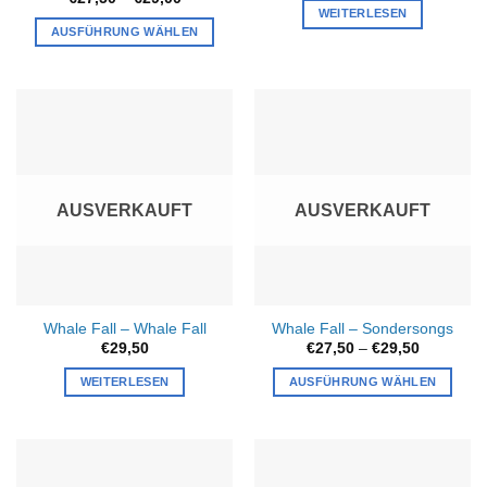
war:
ist:
€27,50
WEITERLESEN
€33,00
€28,00.
bis
AUSFÜHRUNG WÄHLEN
€29,00
Dieses
Produkt
weist
mehrere
Varianten
auf.
Die
AUSVERKAUFT
AUSVERKAUFT
Optionen
können
auf
der
Produktseite
Whale Fall – Whale Fall
Whale Fall – Sondersongs
gewählt
Preisspan
€
29,50
€
27,50
–
€
29,50
werden
€27,50
bis
WEITERLESEN
AUSFÜHRUNG WÄHLEN
€29,50
Dieses
Produkt
weist
mehrere