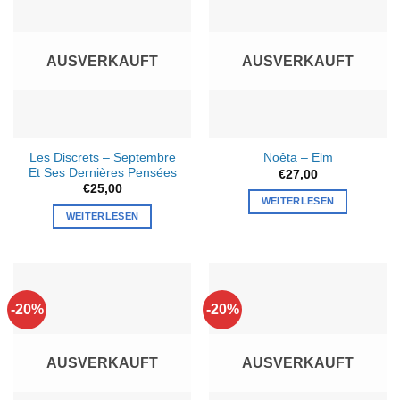
Varianten
auf.
Die
AUSVERKAUFT
AUSVERKAUFT
Optionen
können
auf
der
Produktseite
Les Discrets – Septembre
Noêta – Elm
gewählt
Et Ses Dernières Pensées
€
27,00
werden
€
25,00
WEITERLESEN
WEITERLESEN
-20%
-20%
AUSVERKAUFT
AUSVERKAUFT