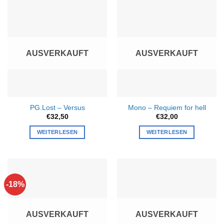
weist
mehrere
Varianten
auf.
Die
AUSVERKAUFT
AUSVERKAUFT
Optionen
können
auf
der
Produktseite
PG.Lost – Versus
Mono – Requiem for hell
gewählt
€
32,50
€
32,00
werden
WEITERLESEN
WEITERLESEN
-18%
AUSVERKAUFT
AUSVERKAUFT