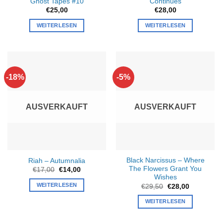
Ghost Tapes #10
Continues
€
25,00
€
28,00
WEITERLESEN
WEITERLESEN
-18%
-5%
AUSVERKAUFT
AUSVERKAUFT
Black Narcissus – Where
Riah – Autumnalia
The Flowers Grant You
Ursprünglicher
Aktueller
€
17,00
€
14,00
Preis
Preis
Wishes
war:
ist:
WEITERLESEN
Ursprünglicher
Aktueller
€
29,50
€
28,00
€17,00
€14,00.
Preis
Preis
war:
ist:
WEITERLESEN
€29,50
€28,00.