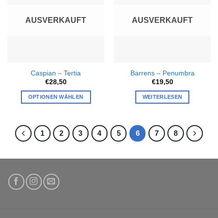
AUSVERKAUFT
AUSVERKAUFT
Caspian – Tertia
Barrens – Penumbra
€
28,50
€
19,50
OPTIONEN WÄHLEN
WEITERLESEN
1
2
3
4
5
6
7
8