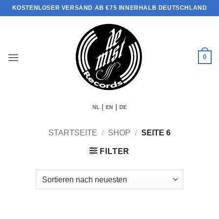
Zum
KOSTENLOSER VERSAND AB €75 INNERHALB DEUTSCHLAND
Inhalt
springen
0
|
|
NL
EN
DE
STARTSEITE
/
SHOP
/
SEITE 6
FILTER