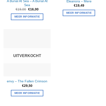
A Burial At Sea – A Burial At
Eleanora – Mere
Sea
€
19,49
Oorspronkelijke
Huidige
€
19,00
€
16,00
prijs
prijs
MEER INFORMATIE
was:
is:
MEER INFORMATIE
€19,00.
€16,00.
UITVERKOCHT
envy – The Fallen Crimson
€
29,50
MEER INFORMATIE