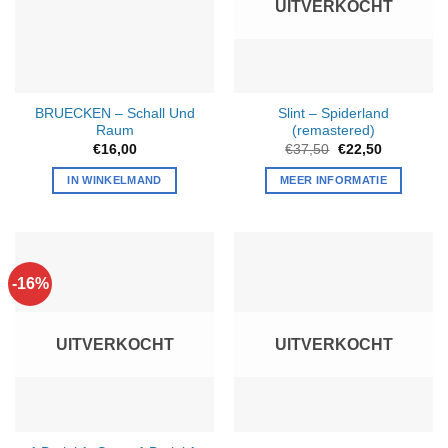
UITVERKOCHT
BRUECKEN – Schall Und
Slint – Spiderland
Raum
(remastered)
Oorspronkelijke
Huidige
€
16,00
€
37,50
€
22,50
prijs
prijs
was:
is:
IN WINKELMAND
MEER INFORMATIE
€37,50.
€22,50.
-16%
UITVERKOCHT
UITVERKOCHT