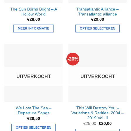
The Sun Burns Bright – A
Transatlantic Alliance –
Hollow World
Transatlantic alliance
€
28,00
€
29,00
MEER INFORMATIE
OPTIES SELECTEREN
-20%
UITVERKOCHT
UITVERKOCHT
We Lost The Sea –
This Will Destroy You –
Departure Songs
Variations & Rarities: 2004 –
2019 Vol. II
€
29,50
Oorspronkelijke
Huidige
€
25,00
€
20,00
prijs
prijs
OPTIES SELECTEREN
was:
is: