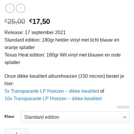
Oorspronkelijke
Huidige
25,00
17,50
€
€
prijs
prijs
Release: 17 september 2021
was:
is:
Standard edition: 180gr helder vinyl met licht blauw en
€25,00.
€17,50.
oranje splatter
Texas Heat edition: 180gr Wit vinyl met blauwe en rode
splatter
Onze dikke kwaliteit albumhoezen (150 micron) bestel je
hier:
5x Transparante LP Hoezen – dikke kwaliteit
of
10x Transparante LP Hoezen – dikke kwaliteit
WISSEN
Kleur
Driving Slow Motion - Adrift:Abyss aantal