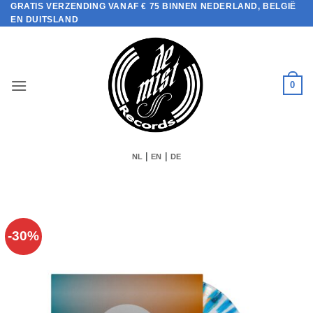
GRATIS VERZENDING VANAF € 75 BINNEN NEDERLAND, BELGIË
Ga
EN DUITSLAND
naar
inhoud
0
|
|
NL
EN
DE
-30%