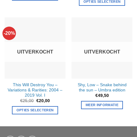
OPTIES SELECTEREN
€25,00.
€20,00.
-20%
UITVERKOCHT
UITVERKOCHT
This Will Destroy You –
Shy, Low – Snake behind
Variations & Rarities: 2004 –
the sun
–
Umbra edition
2019 Vol. I
€
49,50
Oorspronkelijke
Huidige
€
25,00
€
20,00
prijs
prijs
MEER INFORMATIE
was:
is:
OPTIES SELECTEREN
€25,00.
€20,00.