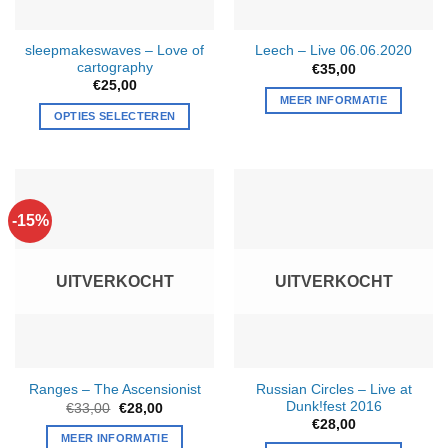
sleepmakeswaves – Love of
Leech – Live 06.06.2020
cartography
€
35,00
€
25,00
MEER INFORMATIE
OPTIES SELECTEREN
-15%
UITVERKOCHT
UITVERKOCHT
Russian Circles – Live at
Ranges – The Ascensionist
Dunk!fest 2016
Oorspronkelijke
Huidige
€
33,00
€
28,00
prijs
prijs
€
28,00
was:
is:
MEER INFORMATIE
€33,00.
€28,00.