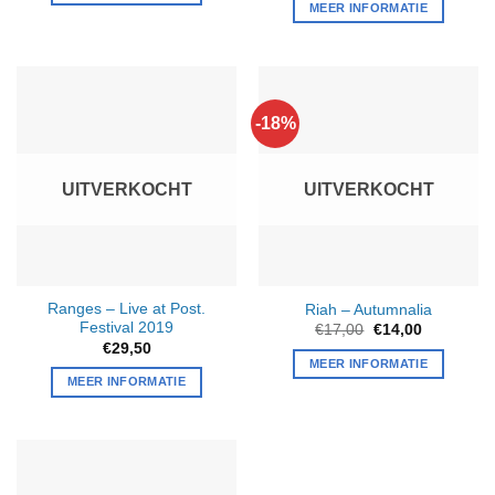
MEER INFORMATIE
-18%
UITVERKOCHT
UITVERKOCHT
Ranges – Live at Post.
Riah – Autumnalia
Festival 2019
Oorspronkelijke
Huidige
€
17,00
€
14,00
prijs
prijs
€
29,50
was:
is:
MEER INFORMATIE
€17,00.
€14,00.
MEER INFORMATIE