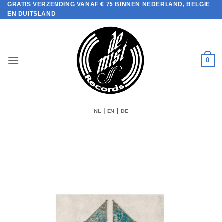
GRATIS VERZENDING VANAF € 75 BINNEN NEDERLAND, BELGIË
Ga
EN DUITSLAND
naar
inhoud
0
|
|
NL
EN
DE