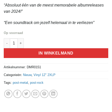
“Absoluut één van de meest memorabele albumreleases
van 2024!”
“Een soundtrack om jezelf helemaal in te verliezen”
Op voorraad
Fall Of Leviathan - In Waves aantal
IN WINKELMAND
Artikelnummer:
DMR0151
Categorieën:
Nieuw
,
Vinyl 12" 2XLP
Tags:
post-metal
,
post-rock