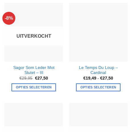
product
heeft
meerdere
-8%
variaties.
Deze
optie
UITVERKOCHT
kan
gekozen
worden
op
de
Sagor Som Leder Mot
Le Temps Du Loup –
productpagina
Slutet – III
Cardinal
Oorspronkelijke
Huidige
Prijsklass
€
29,95
€
27,50
€
19,49
-
€
27,50
prijs
prijs
€19,49
was:
is:
tot
OPTIES SELECTEREN
OPTIES SELECTEREN
€29,95.
€27,50.
€27,50
Dit
product
heeft
meerdere
variaties.
Deze
optie