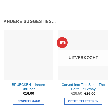
ANDERE SUGGESTIES…
-9%
UITVERKOCHT
BRUECKEN – Innere
Carved Into The Sun – The
Unruhen
Earth Fell Away
Oorspronkelijke
Huidige
€
16,00
€
28,50
€
26,00
prijs
prijs
was:
is:
IN WINKELMAND
OPTIES SELECTEREN
€28,50.
€26,00.
Dit