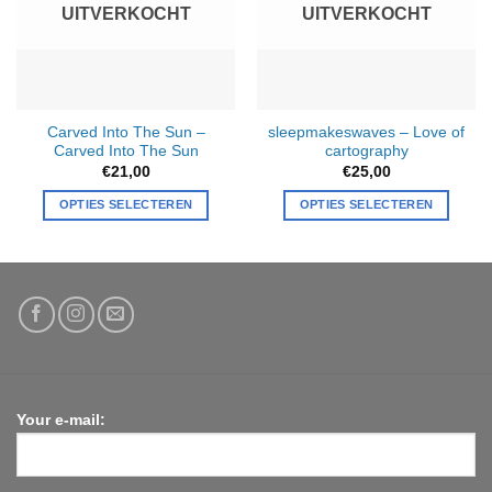
UITVERKOCHT
UITVERKOCHT
kan
gekozen
worden
op
de
Carved Into The Sun –
sleepmakeswaves – Love of
productpagina
Carved Into The Sun
cartography
€
21,00
€
25,00
OPTIES SELECTEREN
OPTIES SELECTEREN
Your e-mail: